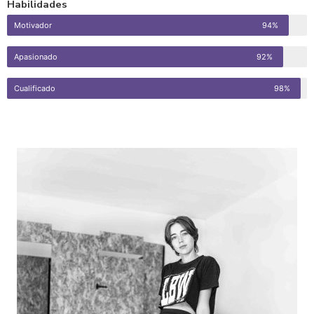
Habilidades
Motivador
94%
Apasionado
92%
Cualificado
98%